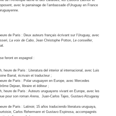
proposent, avec le parrainage de l’ambassade d’Uruguay en France
e uruguayenne.
heure de Paris : Deux auteurs français écrivant sur l’Uruguay, avec
isseri,
La voix de Cabo
, Jean Christophe Potton,
Le conseiller
,
at.
se feront en espagnol :
 heure de Paris : Literatura del interior al internacional, avec Luis
ine Barral, écrivain et traducteur ;
 heure de Paris : Polar uruguayen en Europe, avec Mercedes
ôme Dejean, libraire et éditeur ;
h, heure de Paris : Auteurs uruguayens vivant en Europe, avec les
nnue pour son roman
Arena
, Juan-Carlos Tajes, Gustavo Alzugaray
eure de Paris : Latinoir, 15 años traduciendo literatura uruguaya,
ourtoisie, Carlos Rehermann et Gustavo Espinosa, accompagnés