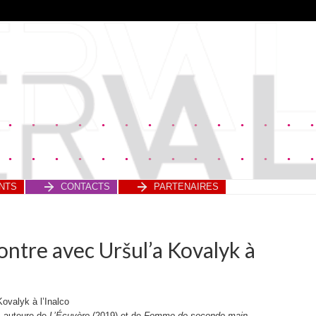
NTS
CONTACTS
PARTENAIRES
ontre avec Uršul’a Kovalyk à
ovalyk à l’Inalco
, auteure de
L’Écuyère
(2019) et de
Femme de seconde main