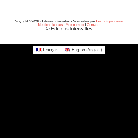
Copyright ©2026 · Editions Intervalles - Site réalisé par
Lesmotspourleweb
Mentions légales
|
Mon compte
|
Contacts
© Editions Intervalles
Français
English
(
Anglais
)