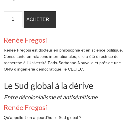
quantité
ACHETER
de
Le
Sud
Renée Fregosi
global
à
Renée Fregosi est docteur en philosophie et en science politique.
la
Consultante en relations internationales, elle a été directrice de
dérive
recherche à l’Université Paris-Sorbonne-Nouvelle et préside une
ONG d’ingénierie démocratique, le CECIEC.
Le Sud global à la dérive
Entre décolonialisme et antisémitisme
Renée Fregosi
Qu’appelle-t-on aujourd’hui le Sud global ?