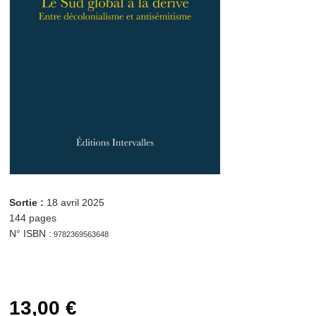
13,00 € quantité
de Le Sud global à la dérive Ajouter au panier
Sortie :
18 avril 2025
144 pages
N° ISBN :
9782369563648
13,00
€