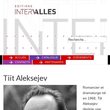
ACCUEIL
CATALOGUE
EVÈNEMENTS
CONTACTS
PARTENAIRES
Tiit Aleksejev
Romancier et
dramaturge né
en 1968,
Tiit
Aleksejev
déploie une