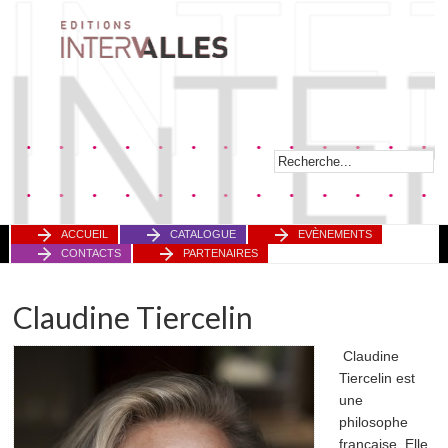
ACCUEIL
CATALOGUE
EVÈNEMENTS
CONTACTS
PARTENAIRES
Claudine Tiercelin
Claudine
Tiercelin est
une
philosophe
française. Elle