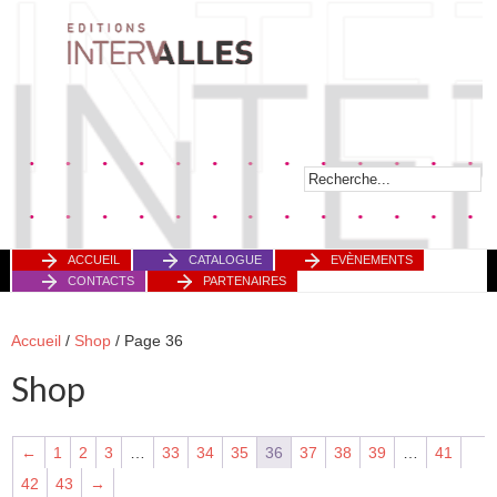
ACCUEIL
CATALOGUE
EVÈNEMENTS
CONTACTS
PARTENAIRES
Accueil
/
Shop
/ Page 36
Shop
←
1
2
3
…
33
34
35
36
37
38
39
…
41
42
43
→