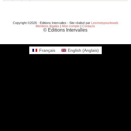
Copyright ©2026 · Editions Intervalles - Site réalisé par
Lesmotspourleweb
Mentions légales
|
Mon compte
|
Contacts
© Editions Intervalles
Français
English
(
Anglais
)