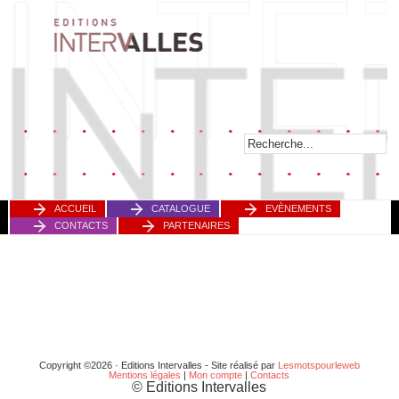
ACCUEIL
CATALOGUE
EVÈNEMENTS
CONTACTS
PARTENAIRES
Copyright ©2026 · Editions Intervalles - Site réalisé par
Lesmotspourleweb
Mentions légales
|
Mon compte
|
Contacts
© Editions Intervalles