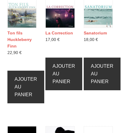
Ton fils
La Correction
Sanatorium
Huckleberry
17,00
€
18,00
€
Finn
22,90
€
AJOUTER
AJOUTER
AU
AU
AJOUTER
PANIER
PANIER
AU
PANIER