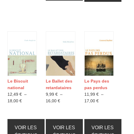
Le Biscuit
Le Ballet des
Le Pays des
national
retardataires
pas perdus
12,49
€
–
9,99
€
–
11,99
€
–
Plage
Plage
Plage
18,00
€
16,00
€
17,00
€
de
de
de
prix :
prix :
prix :
12,49 €
9,99 €
11,99 €
à
à
à
VOIR LES
VOIR LES
VOIR LES
18,00 €
16,00 €
17,00 €