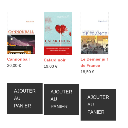
Cannonball
Le Dernier juif
Cafard noir
20,00
€
de France
19,00
€
18,50
€
AJOUTER
AJOUTER
AJOUTER
AU
AU
AU
PANIER
PANIER
PANIER