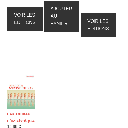
prix :
de
14,99 €
prix :
AJOUTER
à
12,99 €
VOIR LES
AU
22,90 €
à
VOIR LES
ÉDITIONS
PANIER
18,00 €
ÉDITIONS
Les adultes
n’existent pas
12,99
€
–