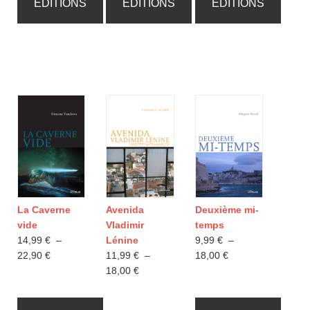
ÉDITIONS
ÉDITIONS
ÉDITIONS
La Caverne
Avenida
Deuxième mi-
vide
Vladimir
temps
14,99
€
–
Lénine
9,99
€
–
Plage
Plage
22,90
€
11,99
€
–
18,00
€
de
Plage
de
18,00
€
prix :
de
prix :
14,99 €
prix :
9,99 €