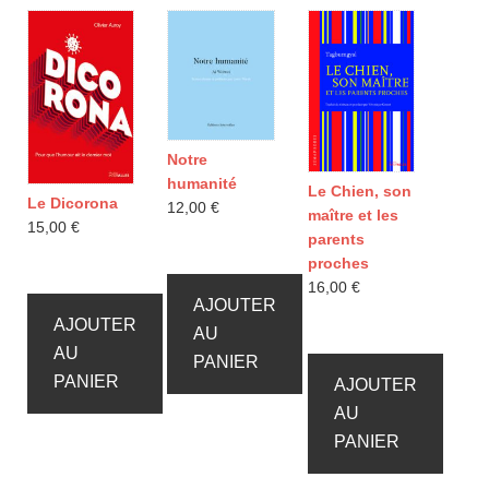
Notre
humanité
Le Chien, son
Le Dicorona
12,00
€
maître et les
15,00
€
parents
proches
16,00
€
AJOUTER
AJOUTER
AU
AU
PANIER
PANIER
AJOUTER
AU
PANIER