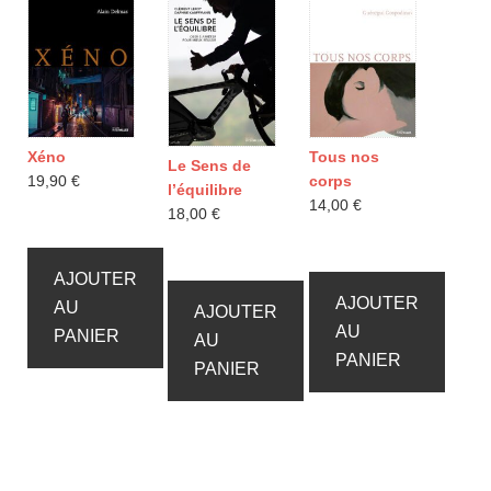
Xéno
Tous nos
Le Sens de
19,90
€
corps
l’équilibre
14,00
€
18,00
€
AJOUTER
AJOUTER
AU
AJOUTER
AU
PANIER
AU
PANIER
PANIER