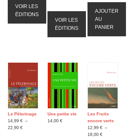
à
prix :
VOIR LES
AJOUTER
16,00 €
12,49 €
ÉDITIONS
AU
à
VOIR LES
17,00 €
PANIER
ÉDITIONS
Le Pèlerinage
Une petite vie
Les Fruits
14,99
€
–
14,00
€
encore verts
Plage
22,90
€
12,99
€
–
de
Plage
18,00
€