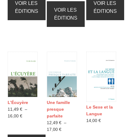
à
11,99 €
à
VOIR LES
VOIR LES
22,90 €
à
18,00 €
VOIR LES
ÉDITIONS
ÉDITIONS
18,00 €
ÉDITIONS
L’Écuyère
Une famille
Le Sexe et la
11,49
€
–
presque
Langue
Plage
16,00
€
parfaite
14,00
€
de
12,49
€
–
prix :
Plage
17,00
€
11,49 €
de