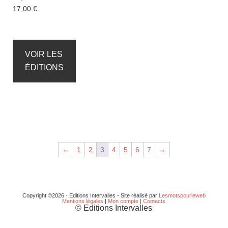
Plage
17,00
€
de
prix :
12,99 €
à
VOIR LES
17,00 €
ÉDITIONS
←
1
2
3
4
5
6
7
→
Copyright ©2026 · Editions Intervalles - Site réalisé par
Lesmotspourleweb
Mentions légales
|
Mon compte
|
Contacts
© Editions Intervalles