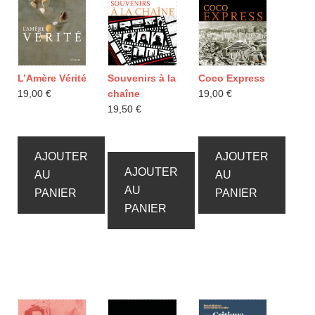
L’Amère Vérité
Souvenirs à la
Coco Express
19,00
€
chaîne
19,00
€
19,50
€
AJOUTER
AJOUTER
AJOUTER
AU
AU
AU
PANIER
PANIER
PANIER