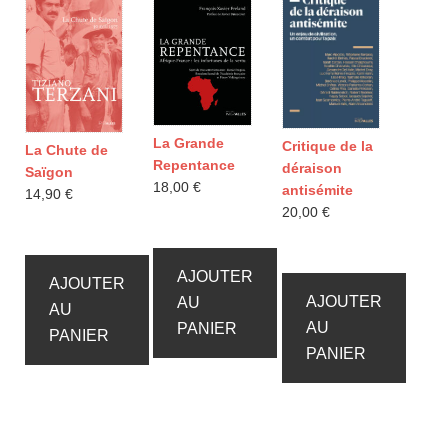
La Grande
Critique de la
La Chute de
Repentance
déraison
Saïgon
18,00
€
antisémite
14,90
€
20,00
€
AJOUTER
AJOUTER
AJOUTER
AU
AU
AU
PANIER
PANIER
PANIER