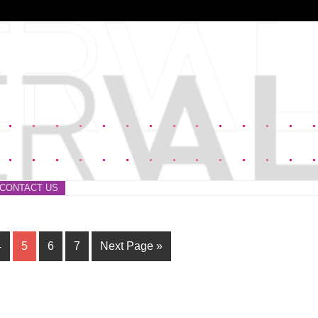
CONTACT US
4
5
6
7
Next Page »