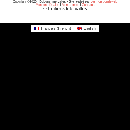
Copyright ©2026 · Editions Intervalles - Site réalisé par
Lesmotspourleweb
Mentions légales
|
Mon compte
|
Contacts
© Editions Intervalles
Français
(
French
)
English