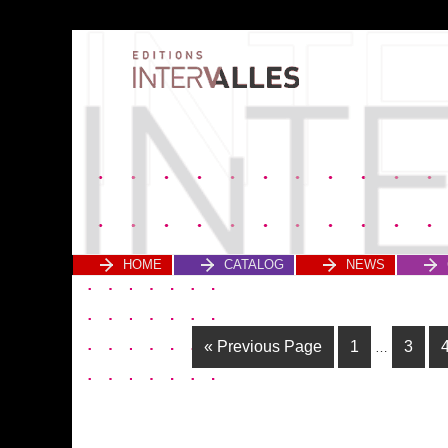
HOME
CATALOG
NEWS
« Previous Page
1
3
…