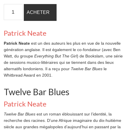
quantité
ACHETER
de
Twelve
Bar
Patrick Neate
Blues
Patrick Neate
est un des auteurs les plus en vue de la nouvelle
génération anglaise. Il est également le co-fondateur (avec Ben
Watt, du groupe
Everything But The Girl
) de Bookslam, une série
de sessions musico-littéraires qui se tiennent dans des lieux
alternatifs londoniens. Il a reçu pour
Twelve Bar Blues
le
Whitbread Award en 2001.
Twelve Bar Blues
Patrick Neate
Twelve Bar Blues
est un roman éblouissant sur l’identité, la
recherche des racines. D’une Afrique imaginaire du dix-huitième
siècle aux grandes mégalopoles d’aujourd’hui en passant par la