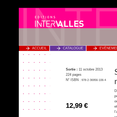
ACCUEIL
CATALOGUE
EVÈNEME
Sortie :
11 octobre 2013
224 pages
N° ISBN :
978-2-36956-106-4
D
p
o
12,99
€
e
l
v