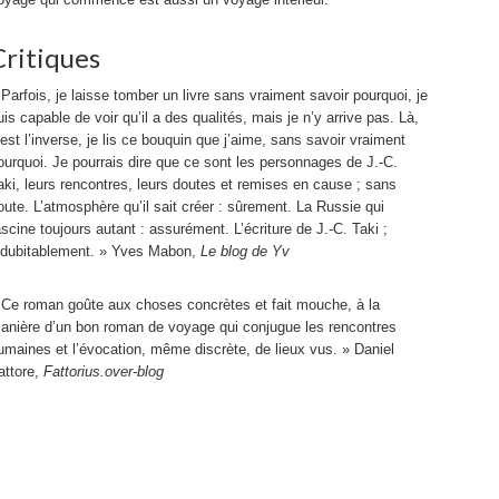
Critiques
 Parfois, je laisse tomber un livre sans vraiment savoir pourquoi, je
uis capable de voir qu’il a des qualités, mais je n’y arrive pas. Là,
’est l’inverse, je lis ce bouquin que j’aime, sans savoir vraiment
ourquoi. Je pourrais dire que ce sont les personnages de J.-C.
aki, leurs rencontres, leurs doutes et remises en cause ; sans
oute. L’atmosphère qu’il sait créer : sûrement. La Russie qui
ascine toujours autant : assurément. L’écriture de J.-C. Taki ;
ndubitablement. » Yves Mabon,
Le blog de Yv
 Ce roman goûte aux choses concrètes et fait mouche, à la
anière d’un bon roman de voyage qui conjugue les rencontres
umaines et l’évocation, même discrète, de lieux vus. » Daniel
attore,
Fattorius.over-blog