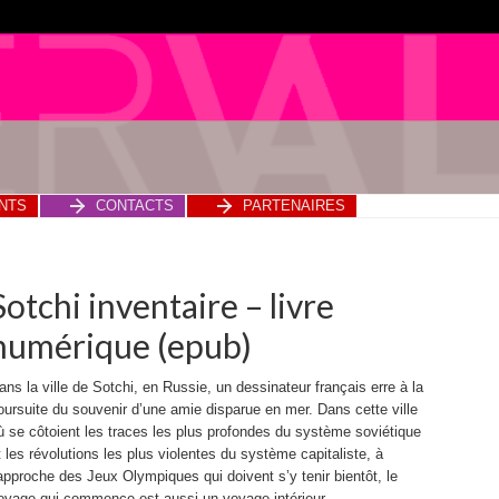
NTS
CONTACTS
PARTENAIRES
Sotchi inventaire – livre
numérique (epub)
ans la ville de Sotchi, en Russie, un dessinateur français erre à la
oursuite du souvenir d’une amie disparue en mer. Dans cette ville
ù se côtoient les traces les plus profondes du système soviétique
t les révolutions les plus violentes du système capitaliste, à
’approche des Jeux Olympiques qui doivent s’y tenir bientôt, le
oyage qui commence est aussi un voyage intérieur.