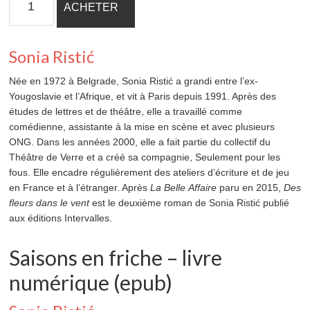
ACHETER
de
Saisons
en
Sonia Ristić
friche
-
Née en 1972 à Belgrade, Sonia Ristić a grandi entre l’ex-
livre
Yougoslavie et l’Afrique, et vit à Paris depuis 1991. Après des
numérique
études de lettres et de théâtre, elle a travaillé comme
(epub)
comédienne, assistante à la mise en scène et avec plusieurs
ONG. Dans les années 2000, elle a fait partie du collectif du
Théâtre de Verre et a créé sa compagnie, Seulement pour les
fous. Elle encadre régulièrement des ateliers d’écriture et de jeu
en France et à l’étranger. Après
La Belle Affaire
paru en 2015,
Des
fleurs dans le vent
est le deuxième roman de Sonia Ristić publié
aux éditions Intervalles.
Saisons en friche – livre
numérique (epub)