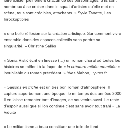
faire exister pleinement chacun de ses personnages. S’ils sont
nombreux à se croiser dans le squat d’artistes qu’elle met en
scène, tous sont crédibles, attachants. » Syvie Tanette, Les
Inrockuptibles
« une belle réflexion sur la création artistique. Sur comment vivre
ensemble dans des espaces collectifs sans perdre sa
singularité. » Christine Sallès
« Sonia Ristić écrit en finesse (…) un roman choral où toutes les
histoires se mêlent à la façon de
« la créature mêlée emmêlée »
inoubliable du roman précédent. » Yves Mabon, Lyvres.fr
« Saisons en friche
est un très bon roman d’atmosphère. Il
capture superbement une époque, le mi-temps des années 2000.
Il en laisse remonter tant d’images, de souvenirs aussi. Le reste
d’espoir aussi que si l’on continue c’est sans avoir tout trahi » La
Viduité
« Le militantisme a beau constituer une toile de fond