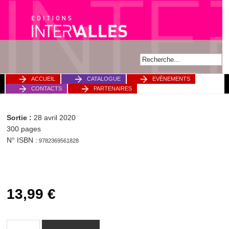
ACCUEIL
CATALOGUE
EVÈNEMENTS
CONTACTS
PARTENAIRES
Sortie :
28 avril 2020
300 pages
N° ISBN :
9782369561828
13,99
€
quantité