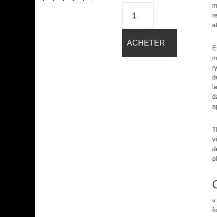
m
quantité
r
de
a
Rakia
ACHETER
E
m
r
d
l
d
a
T
v
d
p
«
f