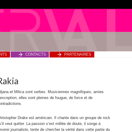
NTS
CONTACTS
PARTENAIRES
Rakia
iljana et Milica sont serbes. Musiciennes magnifiques, amies
’exception, elles sont pleines de fougue, de force et de
ontradictions.
hristopher Drake est américain. Il chante dans un groupe de rock
u’il veut quitter. La passion s’est mêlée de doute, il songe à
evenir journaliste, tente de chercher la vérité dans cette partie du