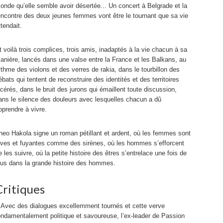
onde qu’elle semble avoir désertée... Un concert à Belgrade et la
encontre des deux jeunes femmes vont être le tournant que sa vie
ttendait.
t voilà trois complices, trois amis, inadaptés à la vie chacun à sa
anière, lancés dans une valse entre la France et les Balkans, au
ythme des violons et des verres de rakia, dans le tourbillon des
ébats qui tentent de reconstruire des identités et des territoires
acérés, dans le bruit des jurons qui émaillent toute discussion,
ans le silence des douleurs avec lesquelles chacun a dû
pprendre à vivre.
heo Hakola signe un roman pétillant et ardent, où les femmes sont
ives et fuyantes comme des sirènes, où les hommes s’efforcent
e les suivre, où la petite histoire des êtres s’entrelace une fois de
lus dans la grande histoire des hommes.
Critiques
 Avec des dialogues excellemment tournés et cette verve
ondamentalement politique et savoureuse, l’ex-leader de Passion