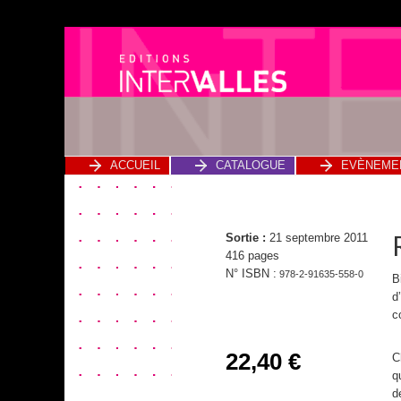
ACCUEIL
CATALOGUE
EVÈNEME
Sortie :
21 septembre 2011
416 pages
N° ISBN :
978-2-91635-558-0
B
d
c
22,40
€
C
q
d