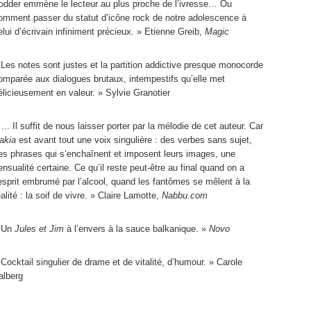
odder emmène le lecteur au plus proche de l’ivresse… Ou
omment passer du statut d’icône rock de notre adolescence à
elui d’écrivain infiniment précieux. » Etienne Greib,
Magic
 Les notes sont justes et la partition addictive presque monocorde
omparée aux dialogues brutaux, intempestifs qu’elle met
élicieusement en valeur. » Sylvie Granotier
 … Il suffit de nous laisser porter par la mélodie de cet auteur. Car
akia
est avant tout une voix singulière : des verbes sans sujet,
es phrases qui s’enchaînent et imposent leurs images, une
ensualité certaine. Ce qu’il reste peut-être au final quand on a
’esprit embrumé par l’alcool, quand les fantômes se mêlent à la
éalité : la soif de vivre. » Claire Lamotte,
Nabbu.com
 Un
Jules et Jim
à l’envers à la sauce balkanique. »
Novo
 Cocktail singulier de drame et de vitalité, d’humour. » Carole
alberg