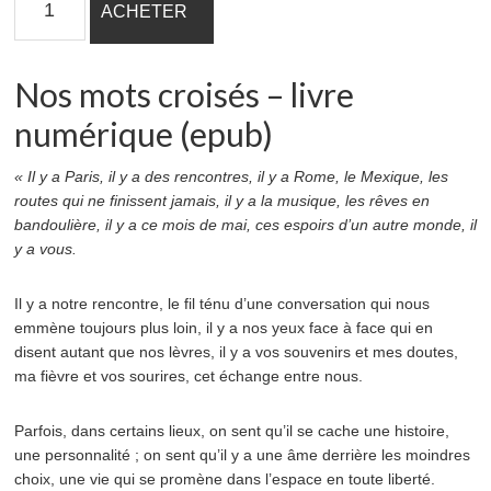
ACHETER
de
Nos
mots
Nos mots croisés – livre
croisés
-
numérique (epub)
livre
numérique
« Il y a Paris, il y a des rencontres, il y a Rome, le Mexique, les
(epub)
routes qui ne finissent jamais, il y a la musique, les rêves en
bandoulière, il y a ce mois de mai, ces espoirs d’un autre monde, il
y a vous.
Il y a notre rencontre, le fil ténu d’une conversation qui nous
emmène toujours plus loin, il y a nos yeux face à face qui en
disent autant que nos lèvres, il y a vos souvenirs et mes doutes,
ma fièvre et vos sourires, cet échange entre nous.
Parfois, dans certains lieux, on sent qu’il se cache une histoire,
une personnalité ; on sent qu’il y a une âme derrière les moindres
choix, une vie qui se promène dans l’espace en toute liberté.