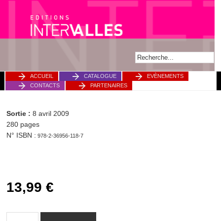
ACCUEIL
CATALOGUE
EVÈNEMENTS
CONTACTS
PARTENAIRES
Sortie :
8 avril 2009
280 pages
N° ISBN :
978-2-36956-118-7
13,99
€
quantité