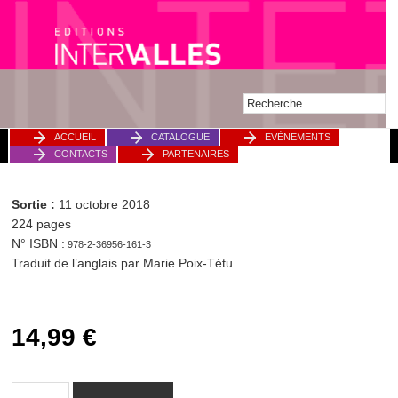
ACCUEIL
CATALOGUE
EVÈNEMENTS
CONTACTS
PARTENAIRES
Sortie :
11 octobre 2018
224 pages
N° ISBN :
978-2-36956-161-3
Traduit de l’anglais par Marie Poix-Tétu
14,99
€
quantité