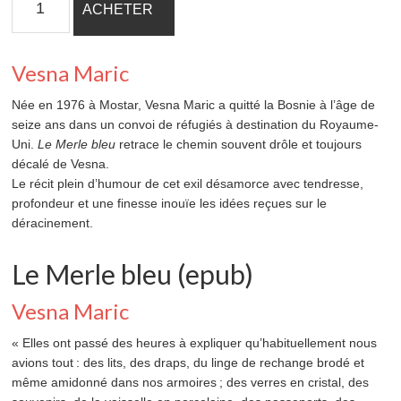
ACHETER
de
Le
Merle
Vesna Maric
bleu
(epub)
Née en 1976 à Mostar, Vesna Maric a quitté la Bosnie à l’âge de
seize ans dans un convoi de réfugiés à destination du Royaume-
Uni.
Le Merle bleu
retrace le chemin souvent drôle et toujours
décalé de Vesna.
Le récit plein d’humour de cet exil désamorce avec tendresse,
profondeur et une finesse inouïe les idées reçues sur le
déracinement.
Le Merle bleu (epub)
Vesna Maric
« Elles ont passé des heures à expliquer qu’habituellement nous
avions tout : des lits, des draps, du linge de rechange brodé et
même amidonné dans nos armoires ; des verres en cristal, des