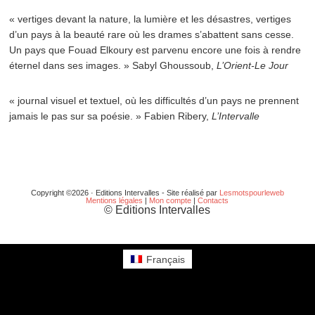
« vertiges devant la nature, la lumière et les désastres, vertiges
d’un pays à la beauté rare où les drames s’abattent sans cesse.
Un pays que Fouad Elkoury est parvenu encore une fois à rendre
éternel dans ses images. » Sabyl Ghoussoub,
L’Orient-Le Jour
« journal visuel et textuel, où les difficultés d’un pays ne prennent
jamais le pas sur sa poésie. » Fabien Ribery,
L’Intervalle
Copyright ©2026 · Editions Intervalles - Site réalisé par
Lesmotspourleweb
Mentions légales
|
Mon compte
|
Contacts
© Editions Intervalles
Français