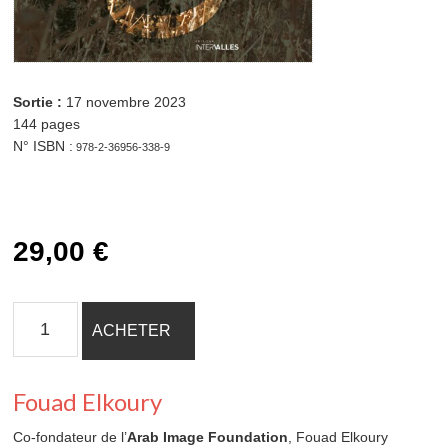
29,00 € quantité
de J'émerge Ajouter au panier
Sortie :
17 novembre 2023
144 pages
N° ISBN :
978-2-36956-338-9
29,00
€
quantité
ACHETER
de
J'émerge
Fouad Elkoury
Co-fondateur de l’
Arab Image Foundation
, Fouad Elkoury