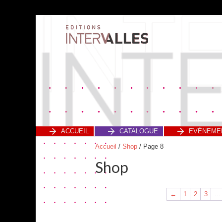
ACCUEIL
CATALOGUE
EVÈNEME
Accueil
/
Shop
/ Page 8
Shop
←
1
2
3
…