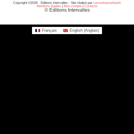
Copyright ©2026 · Editions Intervalles - Site réalisé par
Lesmotspourleweb
Mentions légales
|
Mon compte
|
Contacts
© Editions Intervalles
Français
English
(
Anglais
)