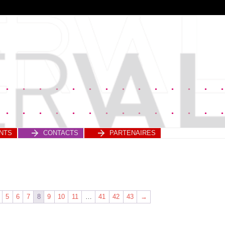
NTS
CONTACTS
PARTENAIRES
5
6
7
8
9
10
11
…
41
42
43
→