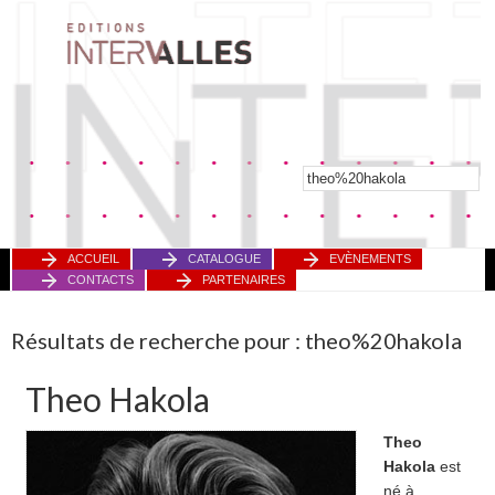
ACCUEIL
CATALOGUE
EVÈNEMENTS
CONTACTS
PARTENAIRES
Résultats de recherche pour : theo%20hakola
Theo Hakola
Theo
Hakola
est
né à