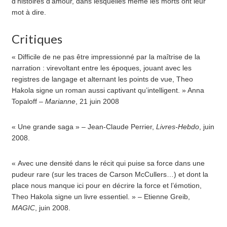
d’histoires d’amour, dans lesquelles même les morts ont leur
mot à dire.
Critiques
« Difficile de ne pas être impressionné par la maîtrise de la
narration : virevoltant entre les époques, jouant avec les
registres de langage et alternant les points de vue, Theo
Hakola signe un roman aussi captivant qu’intelligent. » Anna
Topaloff –
Marianne
, 21 juin 2008
« Une grande saga » – Jean-Claude Perrier,
Livres-Hebdo
, juin
2008.
« Avec une densité dans le récit qui puise sa force dans une
pudeur rare (sur les traces de Carson McCullers…) et dont la
place nous manque ici pour en décrire la force et l’émotion,
Theo Hakola signe un livre essentiel. » – Etienne Greib,
MAGIC
, juin 2008.