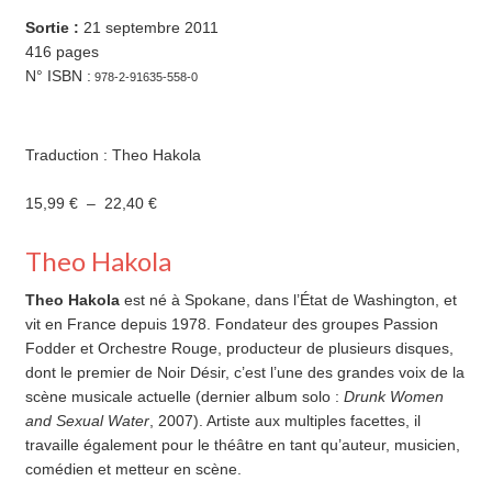
quantité de Rakia Rakia22,40 € Ajouter au panier
Sortie :
21 septembre 2011
416 pages
N° ISBN :
978-2-91635-558-0
Traduction : Theo Hakola
Plage
15,99
€
–
22,40
€
de
prix :
Theo Hakola
15,99 €
à
Theo Hakola
est né à Spokane, dans l’État de Washington, et
22,40 €
vit en France depuis 1978. Fondateur des groupes Passion
Fodder et Orchestre Rouge, producteur de plusieurs disques,
dont le premier de Noir Désir, c’est l’une des grandes voix de la
scène musicale actuelle (dernier album solo :
Drunk Women
and Sexual Water
, 2007). Artiste aux multiples facettes, il
travaille également pour le théâtre en tant qu’auteur, musicien,
comédien et metteur en scène.